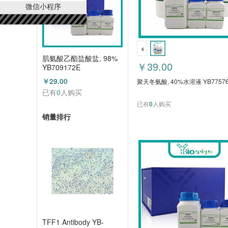
微信小程序
肌氨酸乙酯盐酸盐, 98%
￥39.00
YB709172E
￥29.00
聚天冬氨酸, 40%水溶液 YB77576
已有
0
人购买
已有
0
人购买
销量排行
TFF1 Antibody YB-