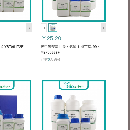
￥25.20
 YB709172E
芴甲氧羰基-L-天冬氨酸-1-叔丁酯, 99%
YB700938F
已有
0
人购买