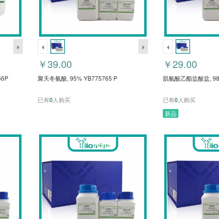
￥39.00
￥29.00
6P
聚天冬氨酸, 95% YB775765 P
肌氨酸乙酯盐酸盐, 98%
已有
0
人购买
已有
0
人购买
新品