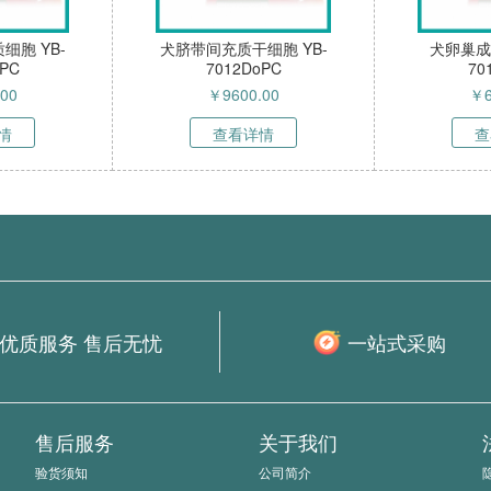
细胞 YB-
犬脐带间充质干细胞 YB-
犬卵巢成
oPC
7012DoPC
70
.00
￥
9600.00
￥
情
查看详情
查
优质服务 售后无忧
一站式采购
售后服务
关于我们
验货须知
公司简介