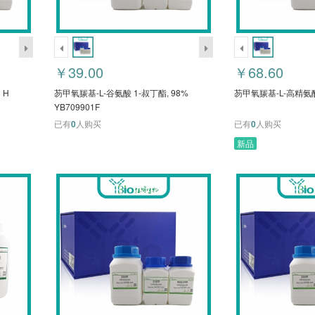
￥39.00
￥68.60
 H
芴甲氧羰基-L-谷氨酸 1-叔丁酯, 98%
芴甲氧羰基-L-高精氨酸, 
YB709901F
已有
0
人购买
已有
0
人购买
新品