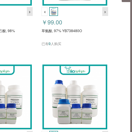
￥99.00
酸, 98%
草氨酸, 97% YB738480O
已有
0
人购买