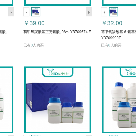
￥39.00
￥32.00
氨酸,
芴甲氧羰酰基正亮氨酸, 98% YB709674 F
芴甲氧羰酰基-6-氨基己
YB709990F
已有
0
人购买
已有
0
人购买