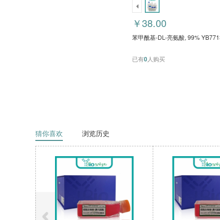
￥38.00
苯甲酰基-DL-亮氨酸, 99% YB7713
已有
0
人购买
猜你喜欢
浏览历史