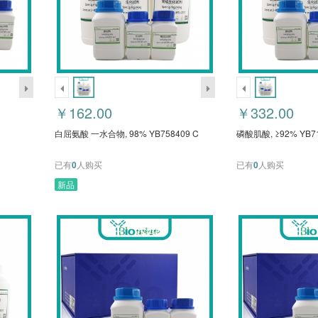
￥162.00
￥332.00
白屈氨酸 一水合物, 98% YB758409 C
磷酸肌酸, ≥92% YB7
已有
0
人购买
已有
0
人购买
新品