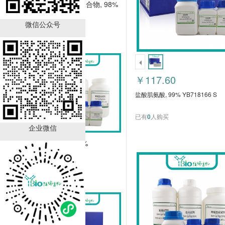
白屈氨酸 一水合物, 98%
YB758409 C
微信公众号
￥162.00
已有
0
人购买
￥117.60
盐酸肌氨酸, 99% YB718166 S
已有
0
人购买
企业微信
索利霉素, 99%
YB773514S
￥312.00
已有
0
人购买