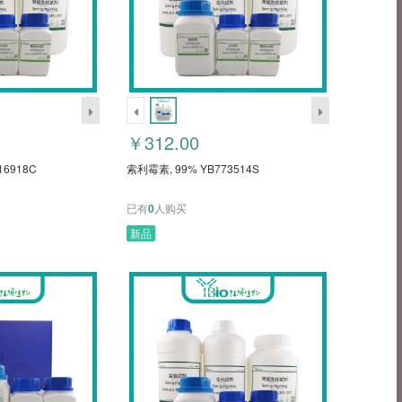
￥312.00
16918C
索利霉素, 99% YB773514S
已有
0
人购买
新品