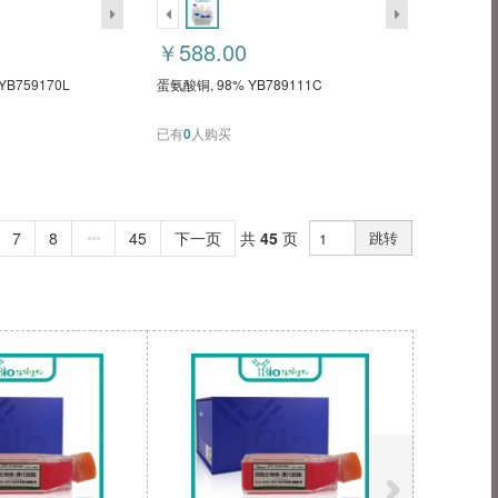
￥588.00
B759170L
蛋氨酸铜, 98% YB789111C
已有
0
人购买
7
8
45
下一页
共
45
页
跳转