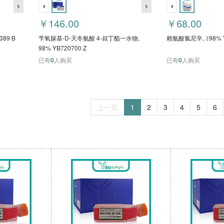
￥146.00
￥68.00
89 B
苄氧羰基-D-天冬氨酸 4-叔丁酯一水物,
赖氨酸氯尼辛, ≥98% Y
98% YB720700 Z
已有
0
人购买
已有
0
人购买
上一页
1
2
3
4
5
6