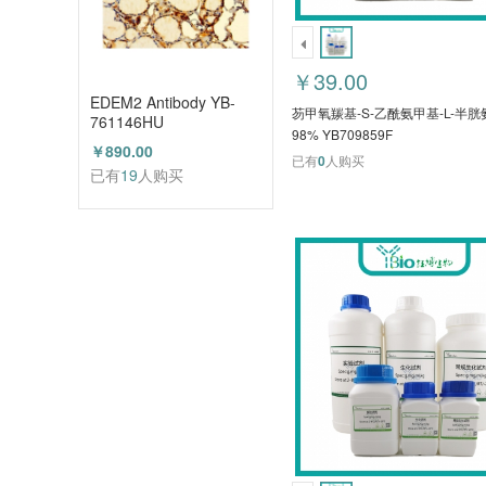
￥39.00
EDEM2 Antibody YB-
芴甲氧羰基-S-乙酰氨甲基-L-半胱
761146HU
98% YB709859F
￥890.00
已有
0
人购买
已有
19
人购买