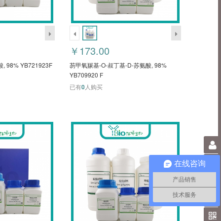
￥173.00
98% YB721923F
芴甲氧羰基-O-叔丁基-D-苏氨酸, 98%
YB709920 F
已有
0
人购买
0
在线咨询
产品销售
技术服务