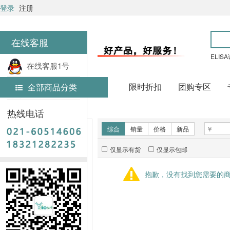
登录
注册
在线客服
ELIS
在线客服1号
限时折扣
团购专区
全部商品分类
在线客服2号
首页
实验耗材
热线电话
新品推荐
综合
销量
价格
新品
仅显示有货
仅显示包邮
暂无推荐商品
抱歉，没有找到您需要的
销量排行