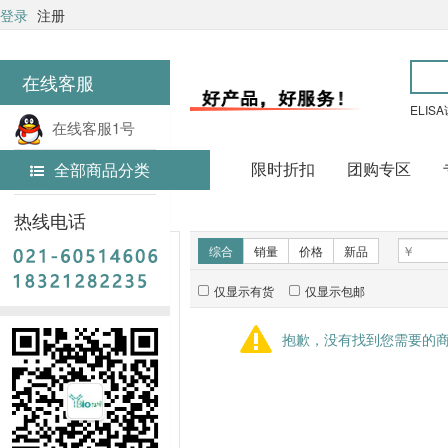
登录
注册
在线客服
ELIS
在线客服1号
限时折扣
团购专区
全部商品分类
在线客服2号
首页
实验耗材
热线电话
新品推荐
综合
销量
价格
新品
仅显示有货
仅显示包邮
暂无推荐商品
抱歉，没有找到您需要的
销量排行