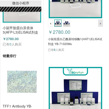
微信小程序
小鼠甲胎蛋白异质体
￥2780.00
3(AFP-L3)ELISA试剂盒
YB-71109Mu
￥2780.00
小鼠组蛋白乙酰基转移酶1(HAT1)ELISA试
已有
0
人购买
剂盒 YB-71320Mu
已有
0
人购买
销量排行
TFF1 Antibody YB-