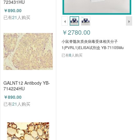
723431HU
￥890.00
已有
21
人购买
￥2780.00
小鼠脊髓灰质炎病毒受体相关分子
1(PVRL1)ELISA试剂盒 YB-71105Mu
已有
0
人购买
GALNT12 Antibody YB-
714224HU
￥890.00
已有
21
人购买