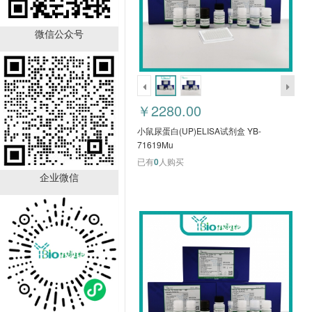
小鼠核受体
RORγ(RORC)ELISA试剂
盒 YB-71102Mu
微信公众号
￥2780.00
已有
0
人购买
￥2280.00
小鼠尿蛋白(UP)ELISA试剂盒 YB-
71619Mu
已有
0
人购买
企业微信
小鼠脊椎蛋白
2(SPON2)ELISA试剂盒
YB-71106Mu
￥2780.00
已有
0
人购买