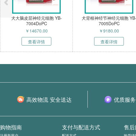
元细胞 YB-
犬背根神经节神经元细胞 YB-
犬骨髓间
DoPC
7005DoPC
70.00
￥
9180.00
详情
查看详情
高效物流 安全送达
优质服务
购物指南
支付与配送方式
售后
注册新用户
配送方式
验货须