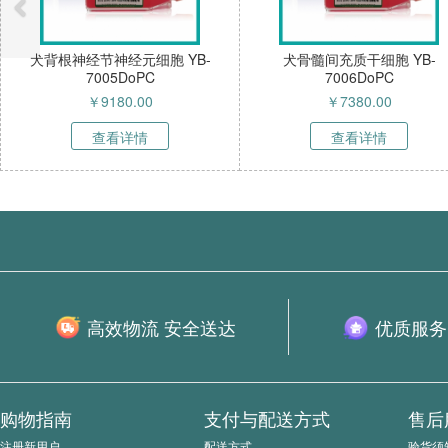
节神经元细胞 YB-
犬骨髓间充质干细胞 YB-
犬雪
7005DoPC
7006DoPC
￥
9180.00
￥
7380.00
查看详情
查看详情
高效物流 安全送达
优质服务
购物指南
支付与配送方式
售后
注册新用户
配送方式
验货须