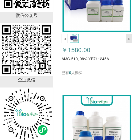
8-methyl Nonanoic Acid,
98% YB712620N
微信公众号
￥900.00
已有
0
人购买
￥1580.00
AMG-510, 98% YB711245A
已有
0
人购买
企业微信
结晶紫九水合物, 97%
YB769371C
￥146.00
已有
0
人购买