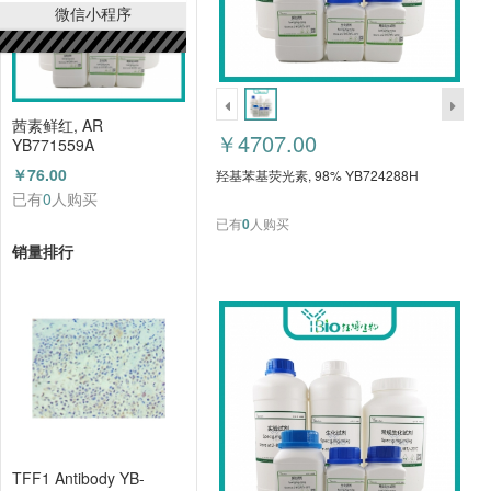
微信小程序
茜素鲜红, AR
￥4707.00
YB771559A
￥76.00
羟基苯基荧光素, 98% YB724288H
已有
0
人购买
已有
0
人购买
销量排行
TFF1 Antibody YB-