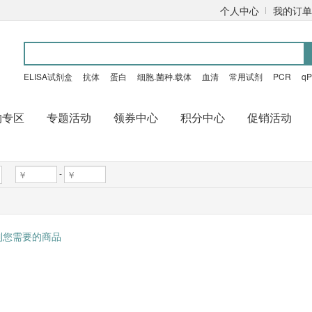
个人中心
我的订单
ELISA试剂盒
抗体
蛋白
细胞.菌种.载体
血清
常用试剂
PCR
q
购专区
专题活动
领券中心
积分中心
促销活动
-
到您需要的商品