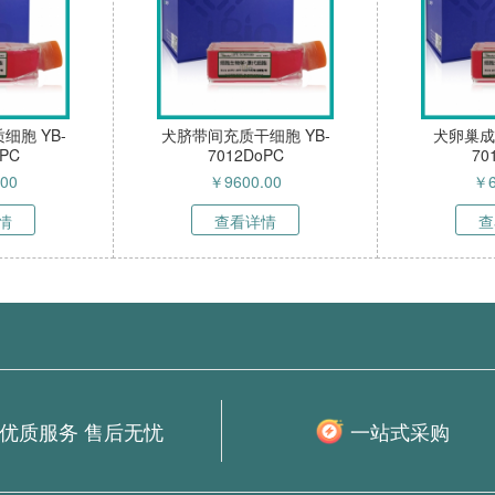
细胞 YB-
犬脐带间充质干细胞 YB-
犬卵巢成
oPC
7012DoPC
70
.00
￥
9600.00
￥
情
查看详情
查
优质服务 售后无忧
一站式采购