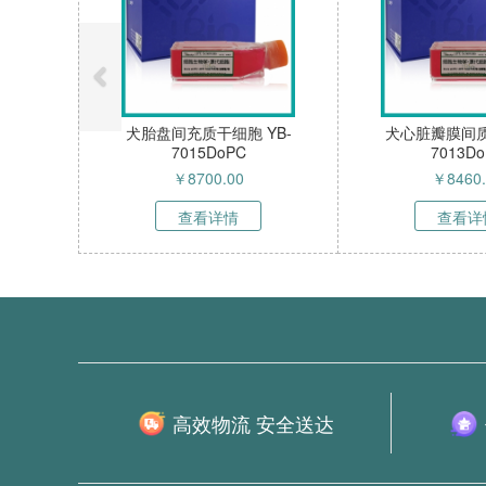
犬胎盘间充质干细胞 YB-
犬心脏瓣膜间质
7015DoPC
7013D
￥
8700.00
￥
8460
查看详情
查看详
高效物流 安全送达