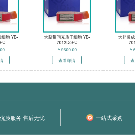
细胞 YB-
犬脐带间充质干细胞 YB-
犬卵巢成
oPC
7012DoPC
70
.00
￥
9600.00
￥
情
查看详情
查
优质服务 售后无忧
一站式采购