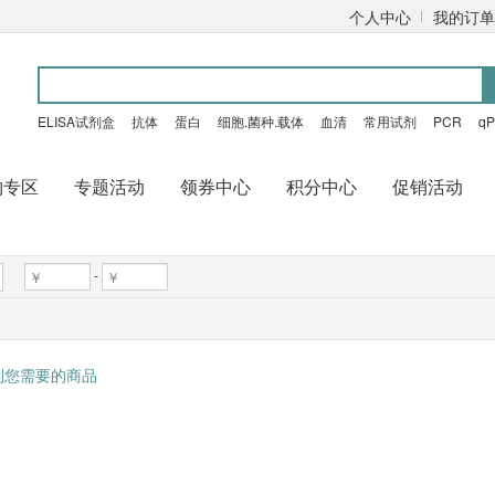
个人中心
我的订单
ELISA试剂盒
抗体
蛋白
细胞.菌种.载体
血清
常用试剂
PCR
q
购专区
专题活动
领券中心
积分中心
促销活动
-
到您需要的商品