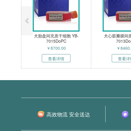
犬胎盘间充质干细胞 YB-
犬心脏瓣膜间质
7015DoPC
7013D
￥
8700.00
￥
8460
查看详情
查看详
高效物流 安全送达