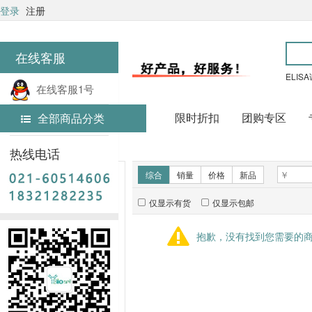
登录
注册
在线客服
ELIS
在线客服1号
限时折扣
团购专区
全部商品分类
在线客服2号
首页
技术服务
热线电话
新品推荐
综合
销量
价格
新品
仅显示有货
仅显示包邮
暂无推荐商品
抱歉，没有找到您需要的
销量排行