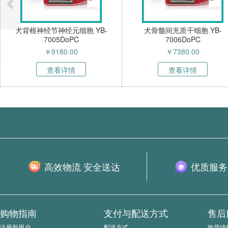
节神经元细胞 YB-
犬骨髓间充质干细胞 YB-
犬雪
7005DoPC
7006DoPC
￥
9180.00
￥
7380.00
查看详情
查看详情
高效物流 安全送达
优质服务
购物指南
支付与配送方式
售后
注册新用户
配送方式
验货须