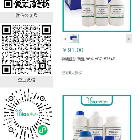
5-氮杂胞嘧啶核苷,
≥98%,HPLC YB700069A
微信公众号
￥38.00
已有
0
人购买
￥91.00
吩嗪硫酸甲酯, 98% YB715754P
已有
0
人购买
企业微信
蛙皮抗菌肽, ≥97%
(HPLC) YB707939D
￥3688.00
已有
0
人购买