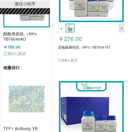
微信小程序
醋酸奥曲肽, >99%
￥276.00
YB760404O
￥788.00
蛋氨酸脑啡肽, >99% YB760416T
已有
0
人购买
已有
0
人购买
销量排行
TFF1 Antibody YB-