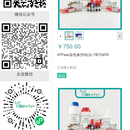
ATPase染色液(钙钴法)
YB7045R
微信公众号
￥750.00
已有
0
人购买
￥750.00
ATPase染色液(钙钴法) YB7045R
已有
0
人购买
企业微信
新品
酸性α-乙酸萘酚酯酶染色
液(ANAE法) YB7040R
￥540.00
已有
0
人购买