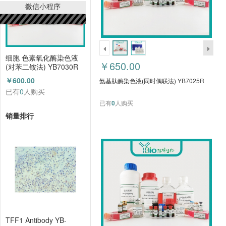
微信小程序
细胞 色素氧化酶染色液
￥650.00
(对苯二铵法) YB7030R
￥600.00
氨基肽酶染色液(同时偶联法) YB7025R
已有
0
人购买
已有
0
人购买
销量排行
TFF1 Antibody YB-