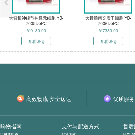
经元细胞 YB-
犬骨髓间充质干细胞 YB-
犬雪旺细胞
DoPC
7006DoPC
80.00
￥
7380.00
详情
查看详情
高效物流 安全送达
优质服务
购物指南
支付与配送方式
售后
注册新用户
配送方式
验货须